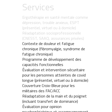
Services
Ergothérapie en santé mentale comme
dépression, trouble anxieux, ESPT
(présentiel, virtuel ou à domicile)
Réadaptation socioprofessionnelle
(CNESST, SAAQ, assurances privées)
Contexte de douleur et fatigue
chronique (fibromyalgie, syndrome de
fatigue chronique)
Programme de développement des
capacités fonctionnelles
Évaluation et intervention sécuritaire
pour les personnes atteintes de covid
longue (présentiel, virtuel ou à domicile)
Couverture Croix-Bleue pour les
militaires des FAC/ACC
Réadaptation de la main et du poignet
(incluant transfert de dominance)
Évaluation pour opinion
psychogériatrique et accompagnement